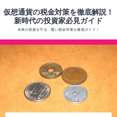
コ
ン
仮想通貨の税金対策を徹底解説！
テ
新時代の投資家必見ガイド
ン
未来の投資を守る、賢い税金対策を徹底ガイド！
ツ
へ
コ
ス
ン
キ
テ
ッ
ン
プ
ツ
へ
ス
キ
ッ
プ