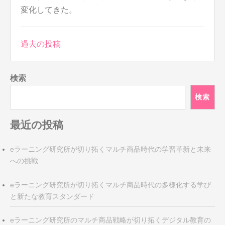
変化してきた。
投
過去の投稿
稿
ナ
検索
ビ
ゲ
検索
ー
シ
最近の投稿
ョ
ン
eラーニング研究所が切り拓くマルチ商品時代の学習革新と未来
への挑戦
eラーニング研究所が切り拓くマルチ商品時代の多様化する学び
と新たな教育スタンダード
eラーニング研究所のマルチ商品戦略が切り拓くデジタル教育の