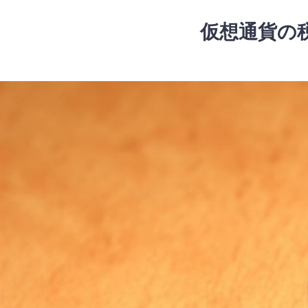
コ
ン
仮想通貨の
テ
ン
ツ
コ
へ
ン
ス
テ
キ
ン
ッ
ツ
プ
へ
ス
キ
ッ
プ