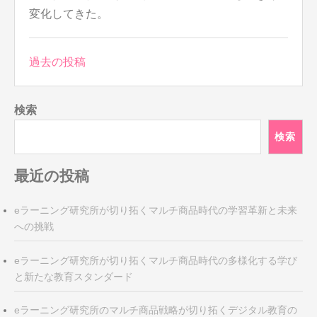
変化してきた。
投
過去の投稿
稿
ナ
検索
ビ
ゲ
検索
ー
シ
最近の投稿
ョ
ン
eラーニング研究所が切り拓くマルチ商品時代の学習革新と未来
への挑戦
eラーニング研究所が切り拓くマルチ商品時代の多様化する学び
と新たな教育スタンダード
eラーニング研究所のマルチ商品戦略が切り拓くデジタル教育の