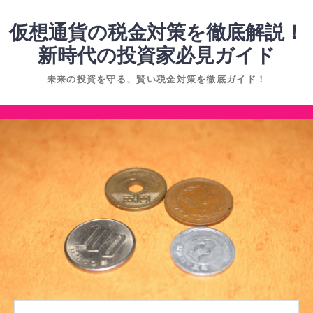
コ
ン
仮想通貨の税金対策を徹底解説！
テ
新時代の投資家必見ガイド
ン
未来の投資を守る、賢い税金対策を徹底ガイド！
ツ
へ
コ
ス
ン
キ
テ
ッ
ン
プ
ツ
へ
ス
キ
ッ
プ