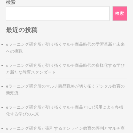
ナ
検索
ビ
検索
ゲ
ー
最近の投稿
シ
ョ
ン
eラーニング研究所が切り拓くマルチ商品時代の学習革新と未来
への挑戦
eラーニング研究所が切り拓くマルチ商品時代の多様化する学び
と新たな教育スタンダード
eラーニング研究所のマルチ商品戦略が切り拓くデジタル教育の
新潮流
eラーニング研究所が切り拓くマルチ商品とICT活用による多様
化する学びの未来
eラーニング研究所が牽引するオンライン教育の評判とマルチ商