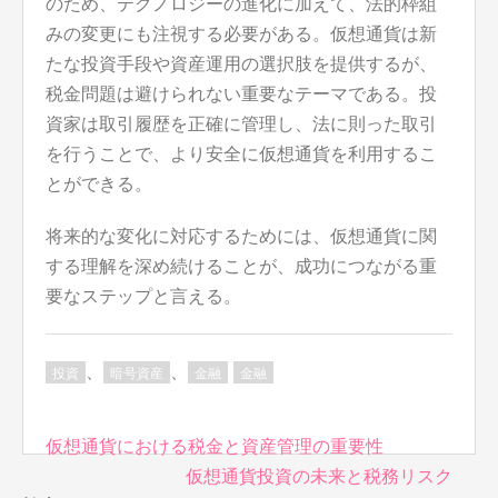
のため、テクノロジーの進化に加えて、法的枠組
みの変更にも注視する必要がある。仮想通貨は新
たな投資手段や資産運用の選択肢を提供するが、
税金問題は避けられない重要なテーマである。投
資家は取引履歴を正確に管理し、法に則った取引
を行うことで、より安全に仮想通貨を利用するこ
とができる。
将来的な変化に対応するためには、仮想通貨に関
する理解を深め続けることが、成功につながる重
要なステップと言える。
、
、
投資
暗号資産
金融
金融
投
仮想通貨における税金と資産管理の重要性
稿
仮想通貨投資の未来と税務リスク