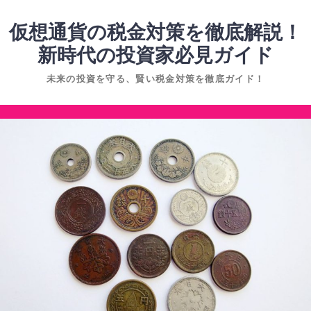
コ
ン
仮想通貨の税金対策を徹底解説！
テ
新時代の投資家必見ガイド
ン
未来の投資を守る、賢い税金対策を徹底ガイド！
ツ
へ
コ
ス
ン
キ
テ
ッ
ン
プ
ツ
へ
ス
キ
ッ
プ